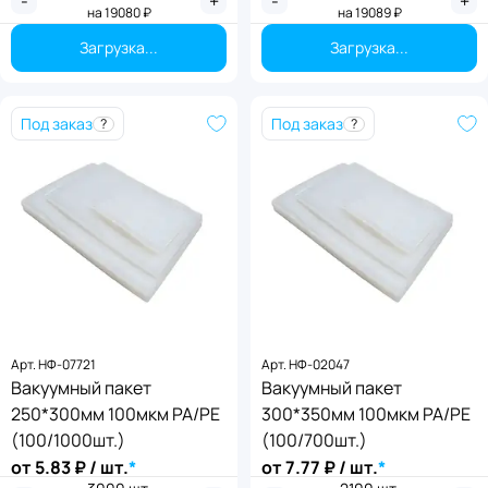
-
+
-
+
на
19080
₽
на
19089
₽
Применить
Применить
Загрузка...
Загрузка...
Под заказ
Под заказ
?
?
Арт.
НФ-07721
Арт.
НФ-02047
Вакуумный пакет
Вакуумный пакет
250*300мм 100мкм PA/PE
300*350мм 100мкм PA/PE
(100/1000шт.)
(100/700шт.)
от
5.83
₽ / шт.
*
от
7.77
₽ / шт.
*