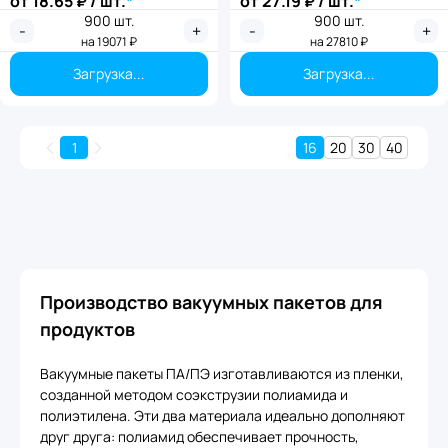
от
18.65
₽ / шт.
*
от
27.19
₽ / шт.
*
900
шт.
900
шт.
-
+
-
+
на
19071
₽
на
27810
₽
Загрузка...
Загрузка...
1
16
20
30
40
Производство вакуумных пакетов для
продуктов
Вакуумные пакеты ПА/ПЭ изготавливаются из пленки,
созданной методом соэкструзии полиамида и
полиэтилена. Эти два материала идеально дополняют
друг друга: полиамид обеспечивает прочность,