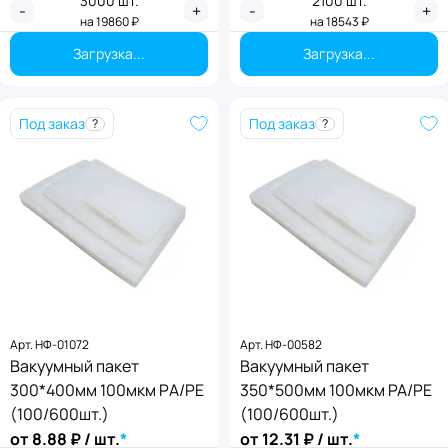
3000
шт.
2100
шт.
-
+
-
+
на
19860
₽
на
18543
₽
Загрузка...
Загрузка...
Под заказ
Под заказ
?
?
Арт.
НФ-01072
Арт.
НФ-00582
Вакуумный пакет
Вакуумный пакет
300*400мм 100мкм PА/PE
350*500мм 100мкм PA/PE
(100/600шт.)
(100/600шт.)
от
8.88
₽ / шт.
*
от
12.31
₽ / шт.
*