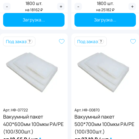
1800
шт.
1800
шт.
-
+
-
+
на
18162
₽
на
25182
₽
Загрузка...
Загрузка...
Под заказ
Под заказ
?
?
Арт.
НФ-07722
Арт.
НФ-00870
Вакуумный пакет
Вакуумный пакет
400*600мм 100мкм PА/PE
500*700мм 100мкм PА/PE
(100/300шт.)
(100/300шт.)