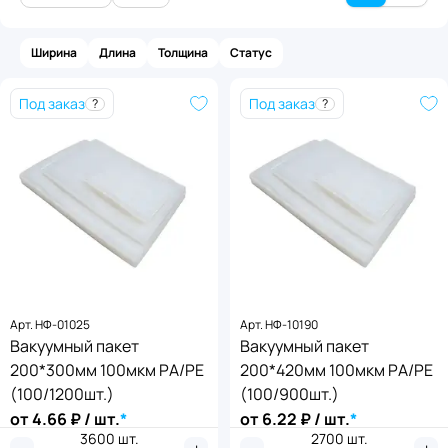
Ширина
Длина
Толщина
Статус
Под заказ
Под заказ
?
?
Толщина
,
мкм
Статус товара
Арт.
НФ-01025
Арт.
НФ-10190
100
В наличии
Под заказ
Вакуумный пакет
Ширина
Длина
,
мм
,
мм
Вакуумный пакет
200*300мм 100мкм PА/PE
200*420мм 100мкм PА/PE
Применить
Применить
от
от
до
до
(100/1200шт.)
(100/900шт.)
от
4.66
₽ / шт.
*
от
6.22
₽ / шт.
*
3600
шт.
2700
шт.