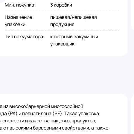
Мин. покупка
:
3 коробки
Назначение
пищевая/непищевая
упаковки
:
продукция
Тип вакууматора
:
камерный вакуумный
упаковщик
я из высокобарьерной многослойной
а (PA) и полиэтилена (PE). Такая упаковка
 свежести и качества пищевых продуктов,
адают высокими барьерными свойствами, а также