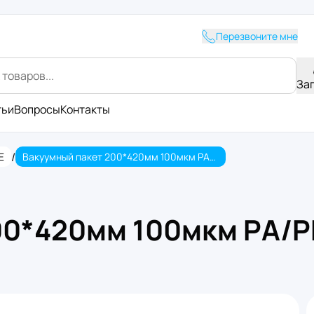
Перезвоните мне
За
тьи
Вопросы
Контакты
/
E
Вакуумный пакет 200*420мм 100мкм PА/PE (100/900шт.)
00*420мм 100мкм PА/PE