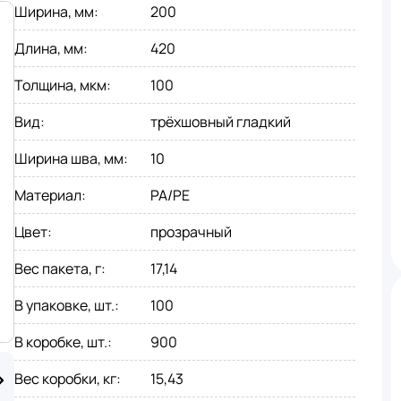
Ширина, мм
:
200
Длина, мм
:
420
Толщина, мкм
:
100
Вид
:
трёхшовный гладкий
Ширина шва, мм
:
10
Материал
:
PA/PE
Цвет
:
прозрачный
Вес пакета, г
:
17,14
В упаковке, шт.
:
100
В коробке, шт.
:
900
Вес коробки, кг
:
15,43