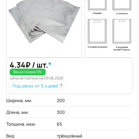
4.34
₽
/ шт.
*
Ваша скидка
0
%
Цены актуальны на
09.08.2026
Под заказ
: от 3-х дней
?
Ширина, мм
:
200
Длина, мм
:
300
Толщина, мкм
:
65
Вид
:
трёхшовный