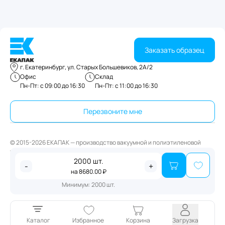
Заказать образец
г. Екатеринбург, ул. Старых Большевиков, 2А/2
Офис
Склад
Пн-Пт: с 09:00 до 16:30
Пн-Пт: с 11:00 до 16:30
Перезвоните мне
© 2015-2026 ЕКАПАК — производство вакуумной и полиэтиленовой
упаковки
2000
шт.
Публичная оферта
-
+
на
8680.00
₽
Политика конфиденциальности
Минимум:
2000
шт.
Каталог
Избранное
Корзина
Загрузка