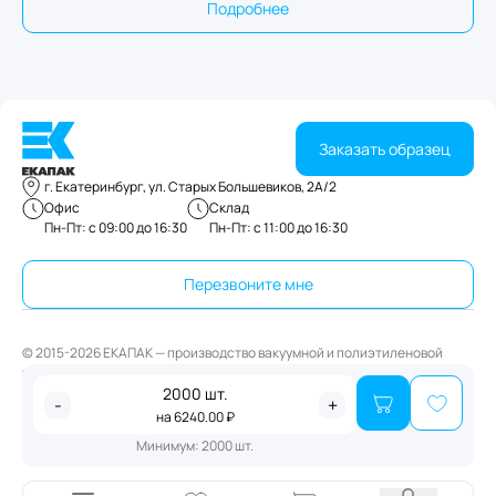
Подробнее
Заказать образец
г. Екатеринбург, ул. Старых Большевиков, 2А/2
Офис
Склад
Пн-Пт: с 09:00 до 16:30
Пн-Пт: с 11:00 до 16:30
Перезвоните мне
© 2015-2026 ЕКАПАК — производство вакуумной и полиэтиленовой
упаковки
2000
шт.
Публичная оферта
-
+
на
6240.00
₽
Политика конфиденциальности
Минимум:
2000
шт.