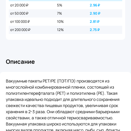
от 20 000 ₽
5%
2.96
₽
от 50 000 ₽
7%
2.90
₽
от 100 000 ₽
10%
2.81
₽
от 200 000 ₽
12%
2.75
₽
Описание
Вакуумные пакеты PET/PE (ПЭТ/ПЭ) производятся из
многослойной комбинированной пленки, состоящей из
полиэтилентерефталата (PET) и полиэтилена (PE). Такая
упаковка идеально подходит для длительного сохранения
свежести качества пищевых продуктов, увеличивая срок
хранения в 2-3 раза. Они обладают средними барьерными
свойствами, а также отличной термосвариваемостью.
Вакуумная упаковка широко используются для упаковки
многих видов продуктов, включая мясо, рыбу, сыр, фрукты,