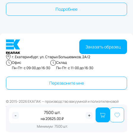
Подробнее
Заказать образец
г. Екатеринбург, ул. Старых Большевиков, 2А/2
Офис
Склад
Пн-Пт: с 09:00 до 16:30
Пн-Пт: с 11:00 до 16:30
Перезвоните мне
© 2015-2026 ЕКАПАК — производство вакуумной и полиэтиленовой
упаковки
7500
шт.
Публичная оферта
-
+
на
20625.00
₽
Политика конфиденциальности
Минимум:
7500
шт.