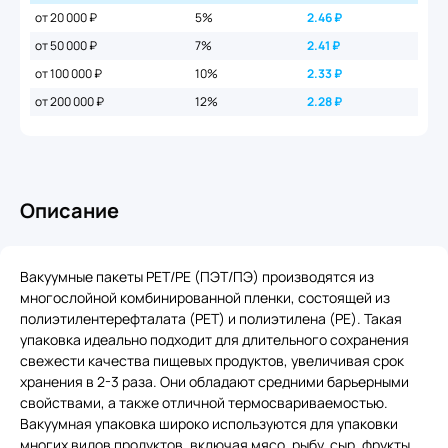
от 20 000 ₽
5%
2.46
₽
от 50 000 ₽
7%
2.41
₽
от 100 000 ₽
10%
2.33
₽
от 200 000 ₽
12%
2.28
₽
Описание
Вакуумные пакеты PET/PE (ПЭТ/ПЭ) производятся из
многослойной комбинированной пленки, состоящей из
полиэтилентерефталата (PET) и полиэтилена (PE). Такая
упаковка идеально подходит для длительного сохранения
свежести качества пищевых продуктов, увеличивая срок
хранения в 2-3 раза. Они обладают средними барьерными
свойствами, а также отличной термосвариваемостью.
Вакуумная упаковка широко используются для упаковки
многих видов продуктов, включая мясо, рыбу, сыр, фрукты,