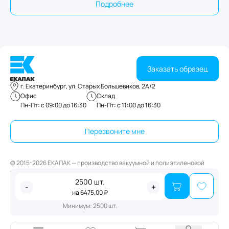
Подробнее
Заказать образец
г. Екатеринбург, ул. Старых Большевиков, 2А/2
Офис
Склад
Пн-Пт: с 09:00 до 16:30
Пн-Пт: с 11:00 до 16:30
Перезвоните мне
© 2015-2026 ЕКАПАК — производство вакуумной и полиэтиленовой
упаковки
2500
шт.
Публичная оферта
-
+
на
6475.00
₽
Политика конфиденциальности
Минимум:
2500
шт.