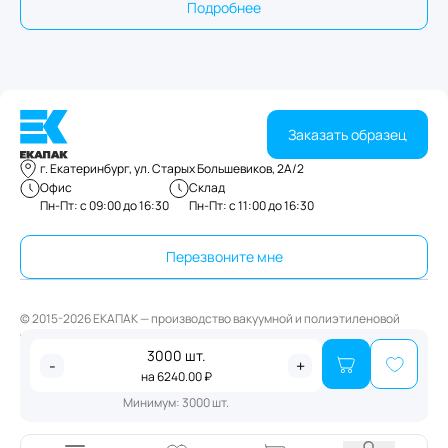
Подробнее
Заказать образец
г. Екатеринбург, ул. Старых Большевиков, 2А/2
Офис
Склад
Пн-Пт: с 09:00 до 16:30
Пн-Пт: с 11:00 до 16:30
Перезвоните мне
© 2015-2026 ЕКАПАК — производство вакуумной и полиэтиленовой
упаковки
3000
шт.
Публичная оферта
-
+
на
6240.00
₽
Политика конфиденциальности
Минимум:
3000
шт.