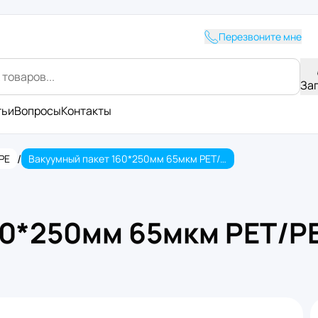
Перезвоните мне
За
тьи
Вопросы
Контакты
/
PE
Вакуумный пакет 160*250мм 65мкм PET/PE (100/3000шт.)
60*250мм 65мкм PET/PE