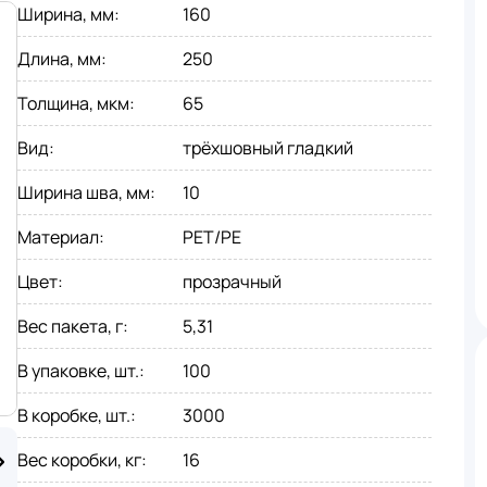
Ширина, мм
:
160
Длина, мм
:
250
Толщина, мкм
:
65
Вид
:
трёхшовный гладкий
Ширина шва, мм
:
10
Материал
:
PET/PE
Цвет
:
прозрачный
Вес пакета, г
:
5,31
В упаковке, шт.
:
100
В коробке, шт.
:
3000
Вес коробки, кг
:
16