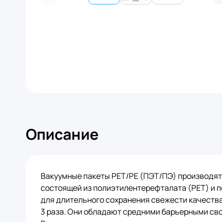
Описание
Вакуумные пакеты PET/PE (ПЭТ/ПЭ) производят
состоящей из полиэтилентерефталата (PET) и п
для длительного сохранения свежести качества
3 раза. Они обладают средними барьерными св