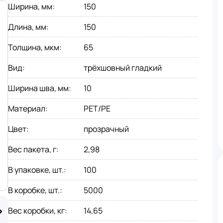
Ширина, мм
:
150
Длина, мм
:
150
Толщина, мкм
:
65
Вид
:
трёхшовный гладкий
Ширина шва, мм
:
10
Материал
:
PET/PE
Цвет
:
прозрачный
Вес пакета, г
:
2,98
В упаковке, шт.
:
100
В коробке, шт.
:
5000
Вес коробки, кг
:
14,65