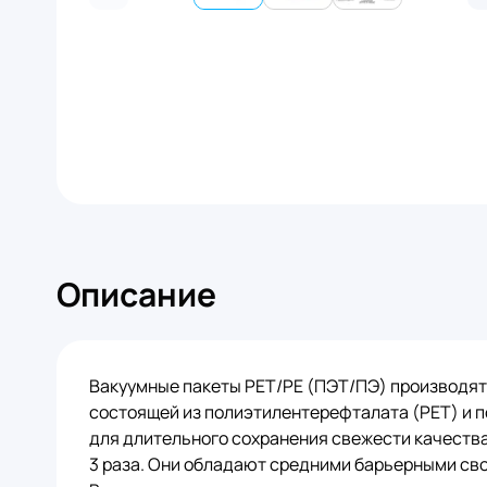
Описание
Вакуумные пакеты PET/PE (ПЭТ/ПЭ) производят
состоящей из полиэтилентерефталата (PET) и п
для длительного сохранения свежести качества
3 раза. Они обладают средними барьерными св