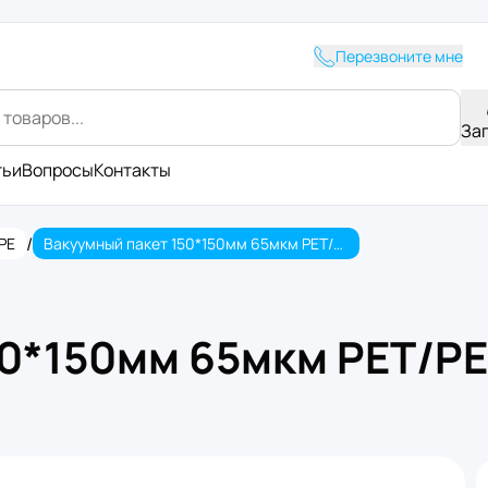
Перезвоните мне
За
тьи
Вопросы
Контакты
/
PE
Вакуумный пакет 150*150мм 65мкм PET/PE (100/5000шт.)
0*150мм 65мкм PET/PE