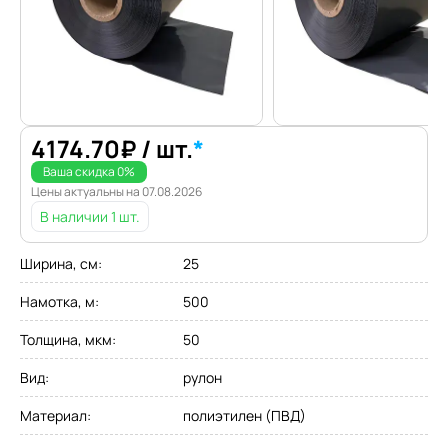
4174.70
₽
/ шт.
*
Ваша скидка
0
%
Цены актуальны на
07.08.2026
В наличии
1 шт.
Ширина, см
:
25
Намотка, м
:
500
Толщина, мкм
:
50
Вид
:
рулон
Материал
:
полиэтилен (ПВД)