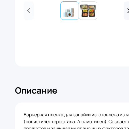
Описание
Барьерная пленка для запайки изготовлена из 
(полиэтилентерефталат/полиэтилен). Создает 
продуктов и защищая их от внешних факторов так