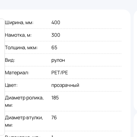
Ширина, мм
:
400
Намотка, м
:
300
Толщина, мкм
:
65
Вид
:
рулон
Материал
:
PET/PE
Цвет
:
прозрачный
Диаметр ролика,
185
мм
:
Диаметр втулки,
76
мм
: