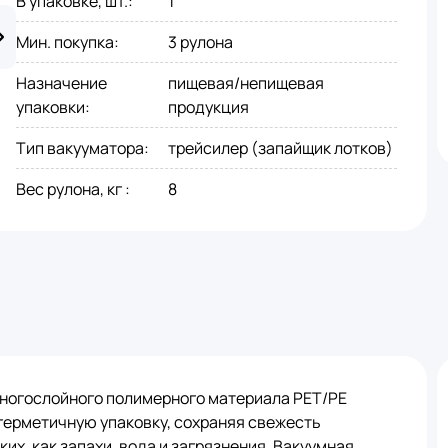
В упаковке, шт.
:
1
Мин. покупка
:
3 рулона
Назначение
пищевая/непищевая
упаковки
:
продукция
Тип вакууматора
:
трейсилер (запайщик лотков)
Вес рулона, кг
:
8
многослойного полимерного материала PET/PE
герметичную упаковку, сохраняя свежесть
их, как запахи, вода и загрязнения. Вакуумная