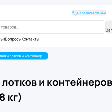
Перезвоните мне
За
тьи
Вопросы
Контакты
Пленка для запайки лотков и контейнеров 400мм*300м 65мкм PET/PE peel (8 кг)
и лотков и контейнеро
8 кг)