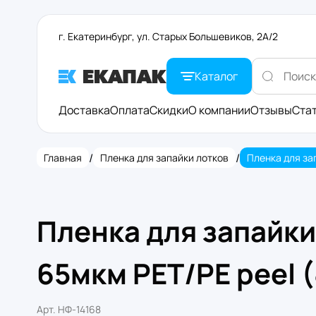
г. Екатеринбург, ул. Старых Большевиков, 2А/2
Каталог
Доставка
Оплата
Скидки
О компании
Отзывы
Ста
/
/
Главная
Пленка для запайки лотков
Пленка для запайк
65мкм PET/PE peel (
Арт.
НФ-14168