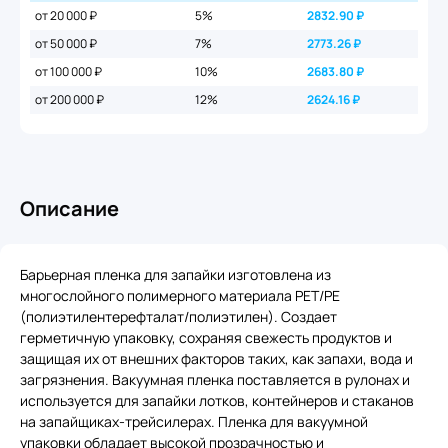
от 20 000 ₽
5%
2832.90
₽
от 50 000 ₽
7%
2773.26
₽
от 100 000 ₽
10%
2683.80
₽
от 200 000 ₽
12%
2624.16
₽
Описание
Барьерная пленка для запайки изготовлена из
многослойного полимерного материала PET/PE
(полиэтилентерефталат/полиэтилен). Создает
герметичную упаковку, сохраняя свежесть продуктов и
защищая их от внешних факторов таких, как запахи, вода и
загрязнения. Вакуумная пленка поставляется в рулонах и
используется для запайки лотков, контейнеров и стаканов
на запайщиках-трейсилерах. Пленка для вакуумной
упаковки обладает высокой прозрачностью и