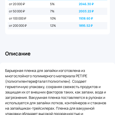
от 20 000 ₽
5%
2046.30
₽
от 50 000 ₽
7%
2003.22
₽
от 100 000 ₽
10%
1938.60
₽
от 200 000 ₽
12%
1895.52
₽
Описание
Барьерная пленка для запайки изготовлена из
многослойного полимерного материала PET/PE
(полиэтилентерефталат/полиэтилен). Создает
герметичную упаковку, сохраняя свежесть продуктов и
защищая их от внешних факторов таких, как запахи, вода и
загрязнения. Вакуумная пленка поставляется в рулонах и
используется для запайки лотков, контейнеров и стаканов
на запайщиках-трейсилерах. Пленка для вакуумной
упаковки обладает высокой прозрачностью и