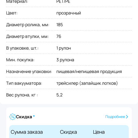
Материал
:
PET/PE
Цвет
:
прозрачный
Диаметр ролика, мм
:
185
Диаметр втулки, мм
:
76
В упаковке, шт.
:
1 рулон
Мин. покупка
:
3 рулона
Назначение упаковки
:
пищевая/непищевая продукция
Тип вакууматора
:
трейсилер (запайщик лотков)
Вес рулона, кг
:
5,2
Скидка
*
Подробнее
Сумма заказа
Скидка
Цена