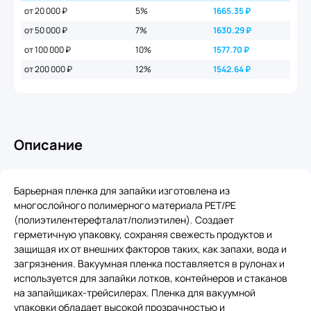
от 20 000 ₽
5%
1665.35
₽
от 50 000 ₽
7%
1630.29
₽
от 100 000 ₽
10%
1577.70
₽
от 200 000 ₽
12%
1542.64
₽
Описание
Барьерная пленка для запайки изготовлена из
многослойного полимерного материала PET/PE
(полиэтилентерефталат/полиэтилен). Создает
герметичную упаковку, сохраняя свежесть продуктов и
защищая их от внешних факторов таких, как запахи, вода и
загрязнения. Вакуумная пленка поставляется в рулонах и
используется для запайки лотков, контейнеров и стаканов
на запайщиках-трейсилерах. Пленка для вакуумной
упаковки обладает высокой прозрачностью и