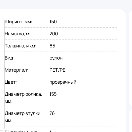
Ширина, мм
:
150
Намотка, м
:
200
Толщина, мкм
:
65
Вид
:
рулон
Материал
:
PET/PE
Цвет
:
прозрачный
Диаметр ролика,
155
мм
:
Диаметр втулки,
76
мм
: