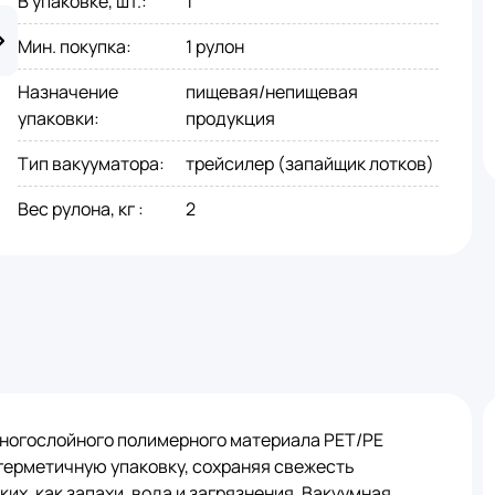
В упаковке, шт.
:
1
Мин. покупка
:
1 рулон
Назначение
пищевая/непищевая
упаковки
:
продукция
Тип вакууматора
:
трейсилер (запайщик лотков)
Вес рулона, кг
:
2
многослойного полимерного материала PET/PE
герметичную упаковку, сохраняя свежесть
их, как запахи, вода и загрязнения. Вакуумная