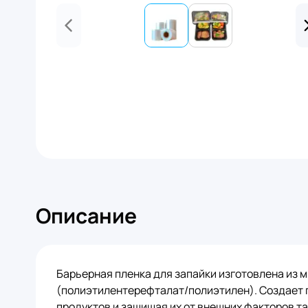
Описание
Барьерная пленка для запайки изготовлена из 
(полиэтилентерефталат/полиэтилен). Создает 
продуктов и защищая их от внешних факторов так