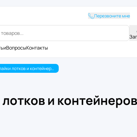
Перезвоните мне
За
тьи
Вопросы
Контакты
Пленка для запайки лотков и контейнеров 150мм*200м 65мкм PET/PE peel (2 кг)
и лотков и контейнеро