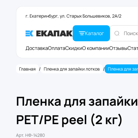
г. Екатеринбург, ул. Старых Большевиков, 2А/2
Каталог
Доставка
Оплата
Скидки
О компании
Отзывы
Ста
/
/
Главная
Пленка для запайки лотков
Пленка для запайк
PET/PE peel (2 кг)
Арт.
НФ-14280