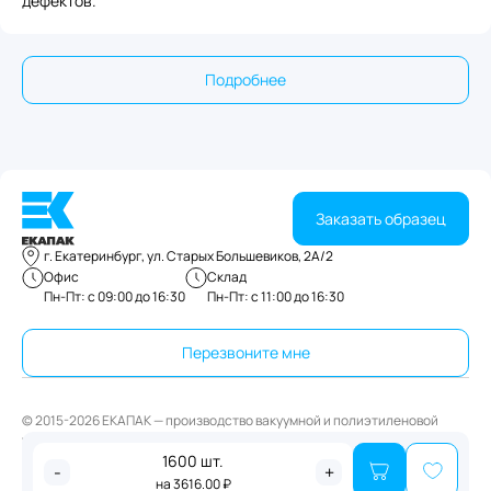
дефектов.
Подробнее
Заказать образец
г. Екатеринбург, ул. Старых Большевиков, 2А/2
Офис
Склад
Пн-Пт: с 09:00 до 16:30
Пн-Пт: с 11:00 до 16:30
Перезвоните мне
© 2015-2026 ЕКАПАК — производство вакуумной и полиэтиленовой
упаковки
1600
шт.
Публичная оферта
-
+
на
3616.00
₽