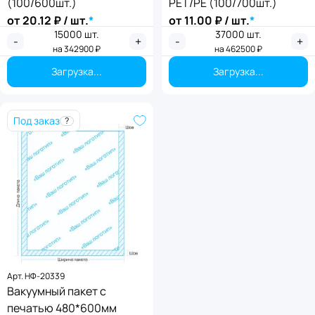
(100/600шт.)
PET/PE (100/700шт.)
от
20.12
₽ / шт.
*
от
11.00
₽ / шт.
*
15000
шт.
37000
шт.
-
+
-
+
на
342900
₽
на
462500
₽
Загрузка...
Загрузка...
Под заказ
?
Арт.
НФ-20339
Вакуумный пакет с
печатью 480*600мм