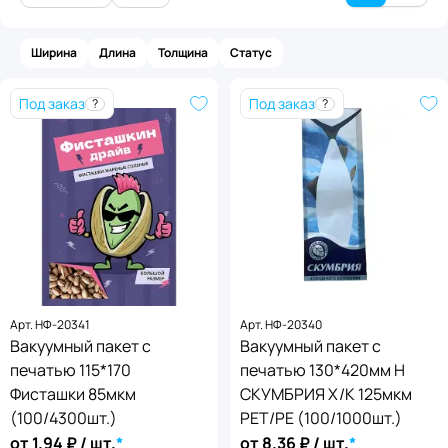
Ширина
Длина
Толщина
Статус
Под заказ
Под заказ
?
?
Статус товара
Арт.
НФ-20341
Арт.
НФ-20340
Толщина
,
мкм
В наличии
Под заказ
Вакуумный пакет с
Ширина
Длина
,
мм
,
мм
Вакуумный пакет с
55
80
85
100
печатью 115*170
печатью 130*420мм Н
Применить
125
от
от
до
до
Фисташки 85мкм
СКУМБРИЯ Х/К 125мкм
(100/4300шт.)
PET/PE (100/1000шт.)
Применить
от
1.94
₽ / шт.
*
от
8.36
₽ / шт.
*