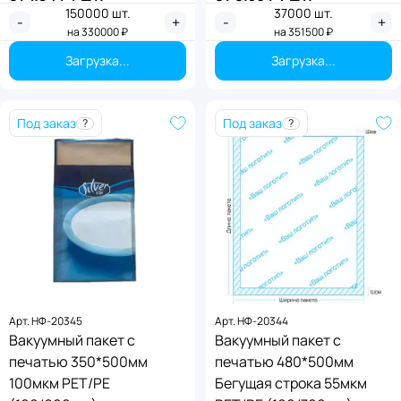
150000
шт.
37000
шт.
Применить
Применить
-
+
-
+
на
330000
₽
на
351500
₽
Загрузка...
Загрузка...
Под заказ
Под заказ
?
?
Арт.
НФ-20345
Арт.
НФ-20344
Вакуумный пакет с
Вакуумный пакет с
печатью 350*500мм
печатью 480*500мм
100мкм PET/PE
Бегущая строка 55мкм