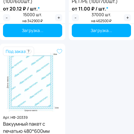
(100/600шт.)
PET/PE (100/700шт.)
от
20.12
₽ / шт.
*
от
11.00
₽ / шт.
*
15000
шт.
37000
шт.
-
+
-
+
на
342900
₽
на
462500
₽
Загрузка...
Загрузка...
Под заказ
?
Арт.
НФ-20339
Вакуумный пакет с
печатью 480*600мм