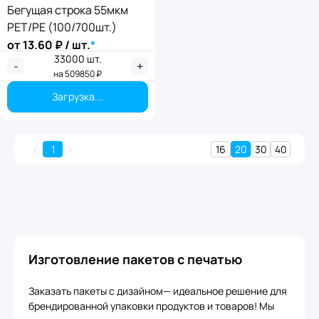
Бегущая строка 55мкм
PET/PE (100/700шт.)
от
13.60
₽ / шт.
*
33000
шт.
-
+
на
509850
₽
Загрузка...
1
16
20
30
40
Изготовление пакетов с печатью
Заказать пакеты с дизайном— идеальное решение для
брендированной упаковки продуктов и товаров! Мы