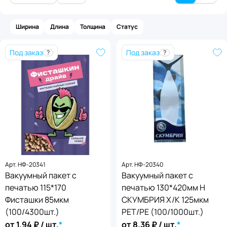
Ширина
Длина
Толщина
Статус
Под заказ
Под заказ
?
?
Статус товара
Арт.
НФ-20341
Арт.
НФ-20340
Толщина
,
мкм
В наличии
Под заказ
Вакуумный пакет с
Ширина
Длина
,
мм
,
мм
Вакуумный пакет с
55
80
85
100
печатью 115*170
печатью 130*420мм Н
Применить
125
от
от
до
до
Фисташки 85мкм
СКУМБРИЯ Х/К 125мкм
(100/4300шт.)
PET/PE (100/1000шт.)
Применить
от
1.94
₽ / шт.
*
от
8.36
₽ / шт.
*