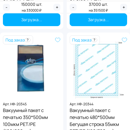
150000
шт.
37000
шт.
Применить
Применить
-
+
-
+
на
330000
₽
на
351500
₽
Загрузка...
Загрузка...
Под заказ
Под заказ
?
?
Арт.
НФ-20345
Арт.
НФ-20344
Вакуумный пакет с
Вакуумный пакет с
печатью 350*500мм
печатью 480*500мм
100мкм PET/PE
Бегущая строка 55мкм